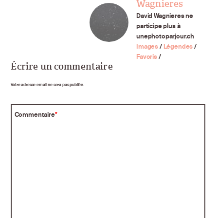
Wagnieres
David Wagnieres ne
participe plus à
unephotoparjour.ch
Images
/
Légendes
/
Favoris
/
Écrire un commentaire
Votre adresse email ne sera pas publiée.
Commentaire
*