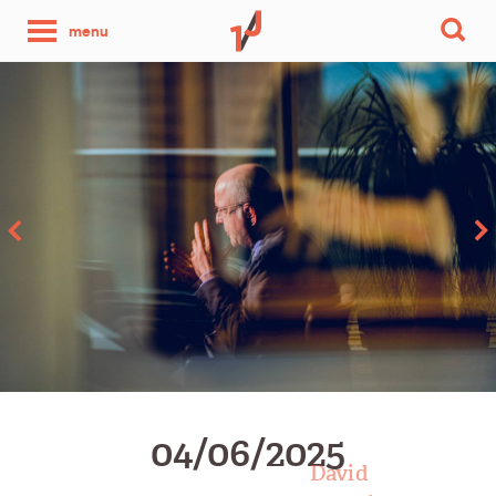
une
menu
photo
par
jour
04/06/2025
David