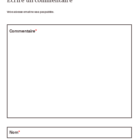
Écrire un commentaire
Votre adresse email ne sera pas publiée.
Commentaire
*
Nom
*