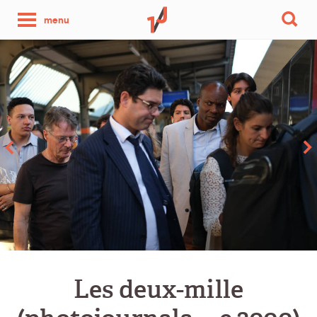
une
menu
photo
par
jour
Les deux-mille