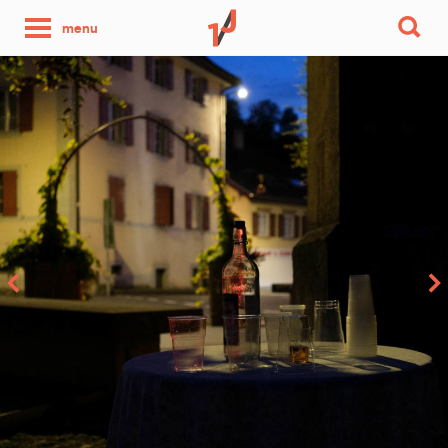
une
menu
photo
par
jour