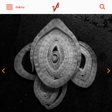
une
menu
photo
par
jour