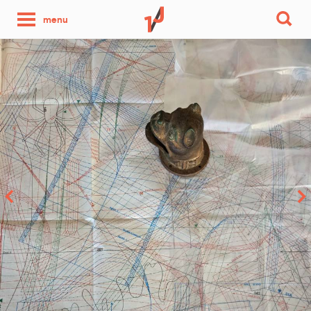
une
menu
photo
par
jour