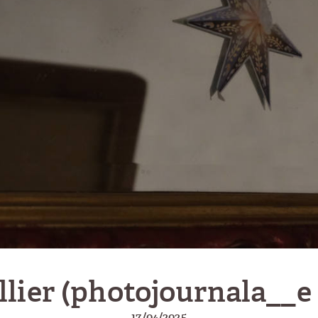
llier (photojournala__e
17/04/2025