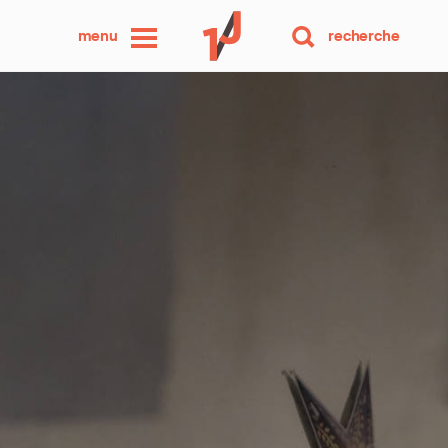
une
menu
recherche
photo
par
jour