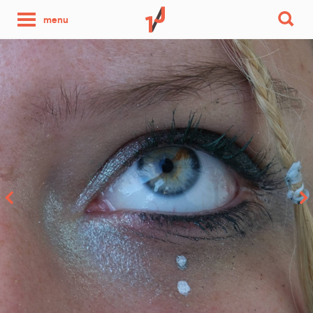
une
menu
photo
par
jour