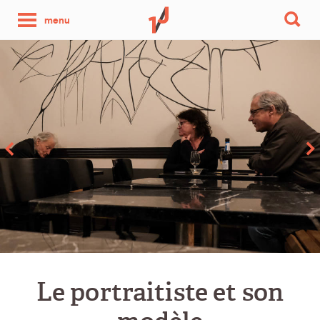
une
menu
photo
par
jour
Le portraitiste et son