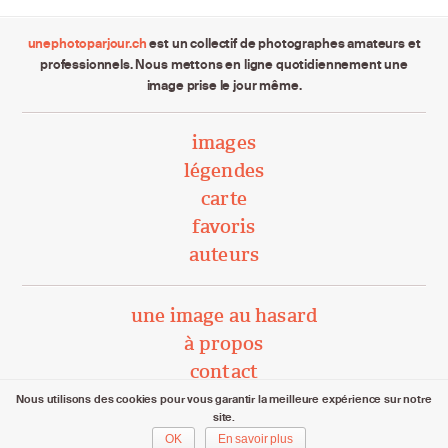
unephotoparjour.ch
est un collectif de photographes amateurs et
professionnels. Nous mettons en ligne quotidiennement une
image prise le jour même.
images
légendes
carte
favoris
auteurs
une image au hasard
à propos
contact
Nous utilisons des cookies pour vous garantir la meilleure expérience sur notre
site.
unephotoparjour.ch/ 2015 – 2026
OK
En savoir plus
Tous droits réservés aux auteurs respectifs.