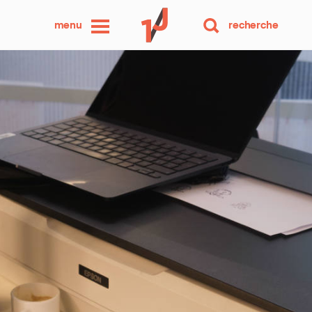
une
menu
recherche
photo
par
jour