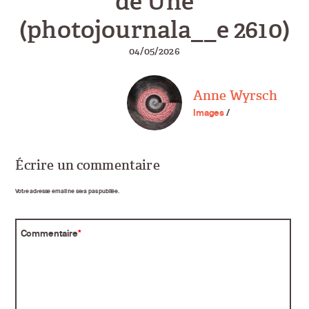
de Une
(photojournala__e 2610)
04/05/2026
Anne Wyrsch
Images
/
Écrire un commentaire
Votre adresse email ne sera pas publiée.
Commentaire
*