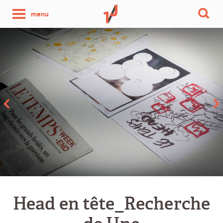
une
menu
photo
par
jour
Head en tête_Recherche