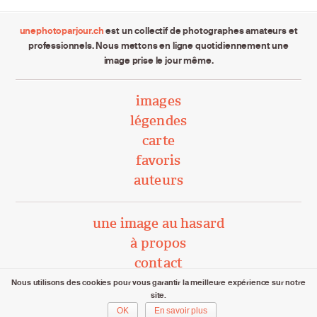
unephotoparjour.ch
est un collectif de photographes amateurs et
professionnels. Nous mettons en ligne quotidiennement une
image prise le jour même.
images
légendes
carte
favoris
auteurs
une image au hasard
à propos
contact
Nous utilisons des cookies pour vous garantir la meilleure expérience sur notre
site.
unephotoparjour.ch/ 2015 – 2026
OK
En savoir plus
Tous droits réservés aux auteurs respectifs.