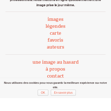
image prise le jour même.
images
légendes
carte
favoris
auteurs
une image au hasard
à propos
contact
Nous utilisons des cookies pour vous garantir la meilleure expérience sur notre
site.
unephotoparjour.ch/ 2015 – 2026
OK
En savoir plus
Tous droits réservés aux auteurs respectifs.