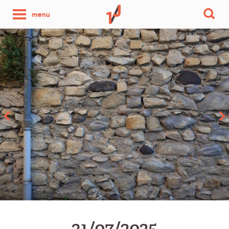
une
menu
photo
par
jour
31/07/2025