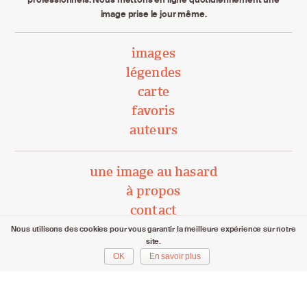
image prise le jour même.
images
légendes
carte
favoris
auteurs
une image au hasard
à propos
contact
Nous utilisons des cookies pour vous garantir la meilleure expérience sur notre
site.
unephotoparjour.ch/ 2015 – 2026
OK
En savoir plus
Tous droits réservés aux auteurs respectifs.