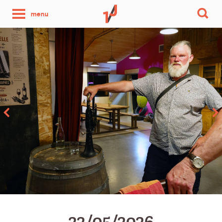
une
menu
photo
par
jour
22/05/2026