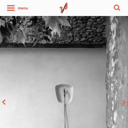
une
menu
photo
par
jour