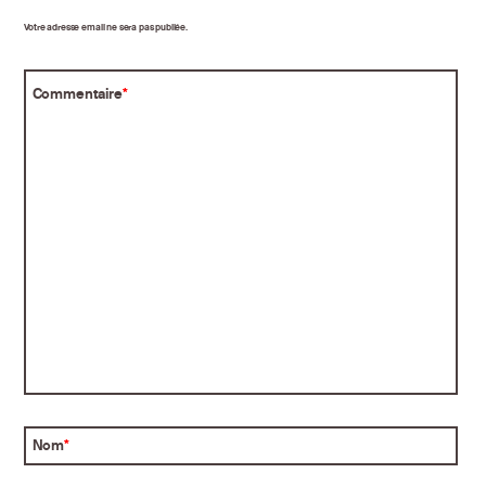
Votre adresse email ne sera pas publiée.
Commentaire
*
Nom
*