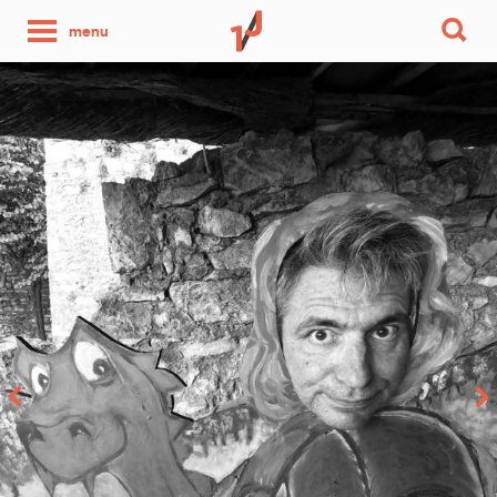
une
menu
photo
par
jour