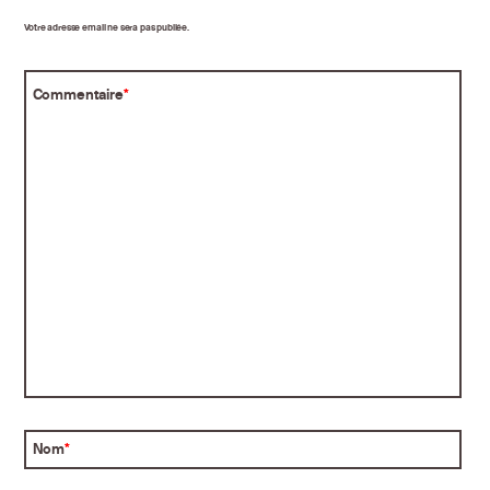
Votre adresse email ne sera pas publiée.
Commentaire
*
Nom
*