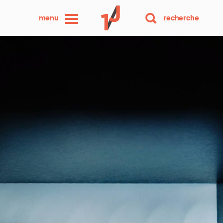
une
menu
recherche
photo
par
jour