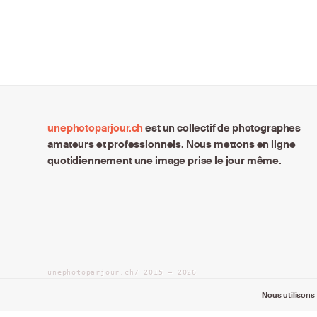
unephotoparjour.ch
est un collectif de photographes
amateurs et professionnels. Nous mettons en ligne
quotidiennement une image prise le jour même.
unephotoparjour.ch/ 2015 – 2026
Tous droits réservés aux auteurs respectifs.
Nous utilisons 