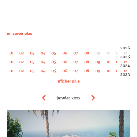
en savoir plus
2026
01
02
03
04
05
06
07
08
09
10
11
12
2025
01
02
03
04
05
06
07
08
09
10
11
12
2024
01
02
03
04
05
06
07
08
09
10
11
12
2023
01
02
03
04
05
06
07
08
09
10
11
12
afficher plus
2022
01
02
03
04
05
06
07
08
09
10
11
12
2021
01
02
03
04
05
06
07
08
09
10
11
12
Précédent
Précédent
janvier 2022